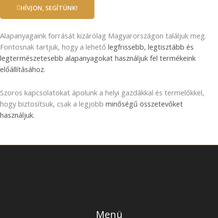
HÍVJON, SEGÍTÜNK!
Alapanyagaink forrását kizárólag Magyarországon találjuk meg.
Fontosnak tartjuk, hogy a lehető
legfrissebb, legtisztább és
legtermészetesebb alapanyagokat használjuk fel termékeink
előállításához.
Szoros kapcsolatokat ápolunk a helyi gazdákkal és termelőkkel,
hogy biztosítsuk, csak a legjobb
minőségű összetevőket
használjuk.
Menü