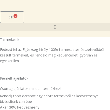
Skip
to
content
0
Cart
0
Ft
Termékeink
Fedezd fel az Egészség Király 100% természetes összetevőkből
készült termékeit, és rendeld meg kedvencedet, gyorsan és
egyszerűen.
Kiemelt ajánlatok
Csomagajánlatok minden termékhez!
Rendelj több darabot egy adott termékből és kedvezményt
biztosítunk cserébe
Akár 30% kedvezmény!