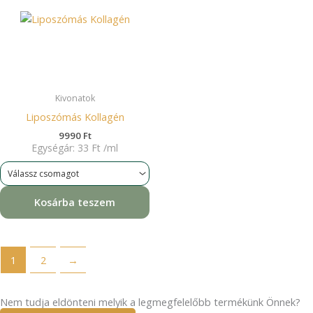
Kivonatok
Liposzómás Kollagén
9990
Ft
Egységár:
33
Ft
/
ml
Kosárba teszem
1
2
→
Nem tudja eldönteni melyik a legmegfelelőbb termékünk Önnek?