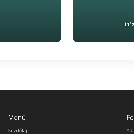
inf
Menü
Fo
Kezdőlap
Ad