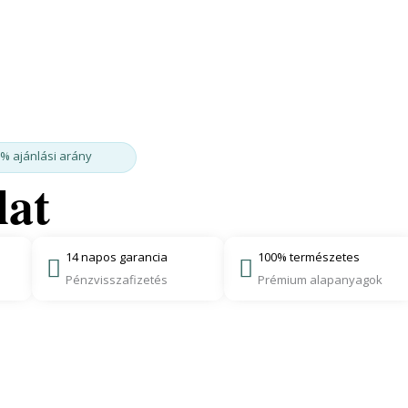
5% ajánlási arány
lat
14 napos garancia
100% természetes
Pénzvisszafizetés
Prémium alapanyagok