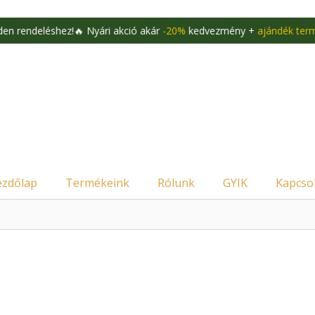
léshez!
🔥 Nyári akció akár
-20%
kedvezmény +
ajándék termékek
min
ezdőlap
Termékeink
Rólunk
GYIK
Kapcso