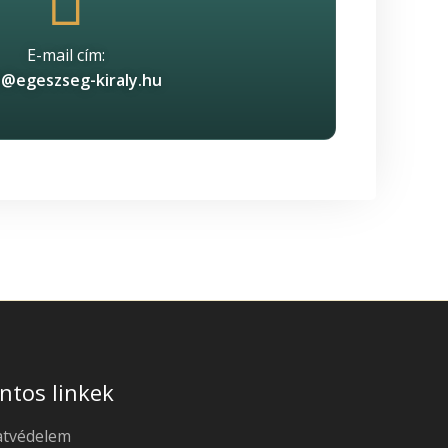
E-mail cím:
o@egeszseg-kiraly.hu
ntos linkek
atvédelem