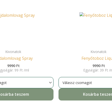
Kivonatok
Kivonatok
jdalomlovag Spray
Fenyőtoboz Liqu
9990
Ft
9990
Ft
gységár:
99
Ft
/
ml
Egységár:
39
Ft
/
osárba teszem
Kosárba tesz