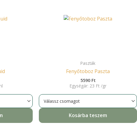
Paszták
id
Fenyőtoboz Paszta
5590
Ft
ml
Egységár:
23
Ft
/
gr
em
Kosárba teszem