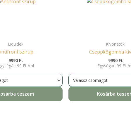
Liquidek
Kivonatok
Antifront szirup
Cseppkőgomba ki
9990
Ft
9990
Ft
gységár:
99
Ft
/
ml
Egységár:
99
Ft
/
osárba teszem
Kosárba tesz