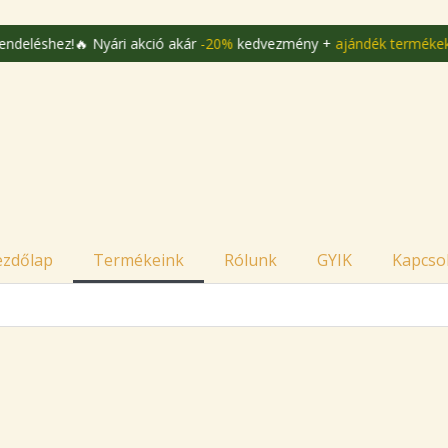
🔥 Nyári akció akár
-20%
kedvezmény +
ajándék termékek
minden re
ezdőlap
Termékeink
Rólunk
GYIK
Kapcso