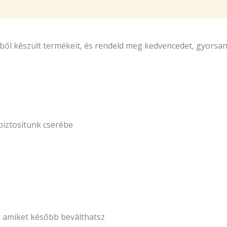
ből készült termékeit, és rendeld meg kedvencedet, gyorsa
biztosítunk cserébe
k amiket később beválthatsz