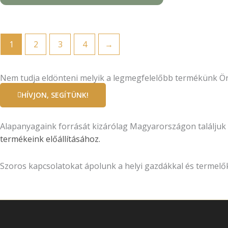
1
2
3
4
→
Nem tudja eldönteni melyik a legmegfelelőbb termékünk Ö
HÍVJON, SEGÍTÜNK!
Alapanyagaink forrását kizárólag Magyarországon találjuk 
termékeink előállításához.
Szoros kapcsolatokat ápolunk a helyi gazdákkal és termelők