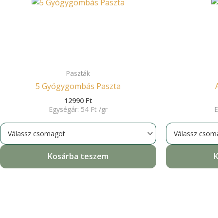
Paszták
5 Gyógygombás Paszta
12990
Ft
Egységár:
54
Ft
/
gr
E
Kosárba teszem
K