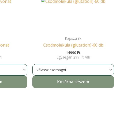
Kapszulák
vonat
Csodmolekula (glutation)-60 db
14990
Ft
ml
Egységár:
299
Ft
/
db
em
Kosárba teszem