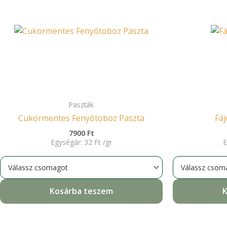
Paszták
Cukormentes Fenyőtoboz Paszta
Fá
7900
Ft
Egységár:
32
Ft
/
gr
E
Kosárba teszem
K