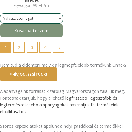
9990
Ft
Egységár:
99
Ft
/
ml
Kosárba teszem
1
2
3
4
→
Nem tudja eldönteni melyik a legmegfelelőbb termékünk Önnek?
HÍVJON, SEGÍTÜNK!
Alapanyagaink forrását kizárólag Magyarországon találjuk meg.
Fontosnak tartjuk, hogy a lehető
legfrissebb, legtisztább és
legtermészetesebb alapanyagokat használjuk fel termékeink
előállításához.
Szoros kapcsolatokat ápolunk a helyi gazdákkal és termelőkkel,