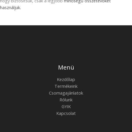
hogy biztosítsuk, csak a legjobb
minőségű összetevőket
használjuk.
Menü
Kezdőlap
Termékeink
Csomagajánlatok
Rólunk
GYIK
Kapcsolat