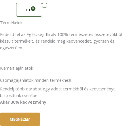
Skip
0
to
0
Ft
Cart
content
Termékeink
Fedezd fel az Egészség Király 100% természetes összetevőkből
készült termékeit, és rendeld meg kedvencedet, gyorsan és
egyszerűen.
Kiemelt ajánlatok
Csomagajánlatok minden termékhez!
Rendelj több darabot egy adott termékből és kedvezményt
biztosítunk cserébe
Akár 30% kedvezmény!
MEGNÉZEM