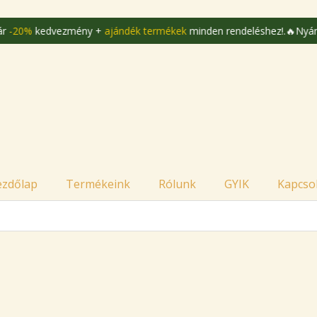
mény +
ajándék termékek
minden rendeléshez!.
🔥Nyári akció akár
-2
ezdőlap
Termékeink
Rólunk
GYIK
Kapcso