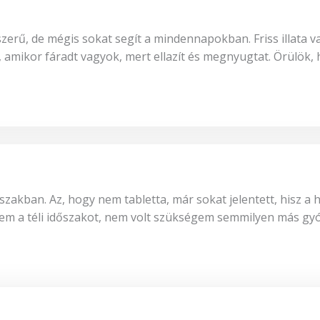
ű, de mégis sokat segít a mindennapokban. Friss illata van,
ikor fáradt vagyok, mert ellazít és megnyugtat. Örülök, h
zakban. Az, hogy nem tabletta, már sokat jelentett, hisz a 
m a téli időszakot, nem volt szükségem semmilyen más gyó