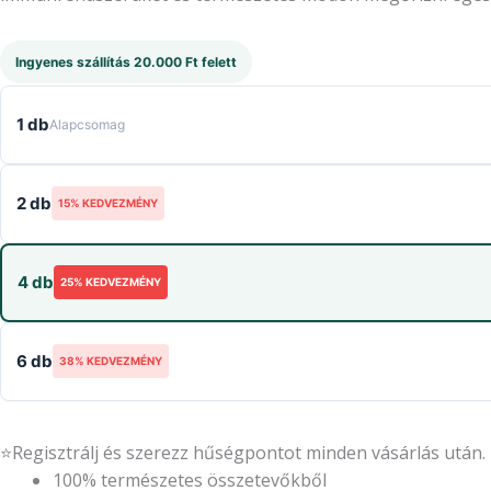
Ingyenes szállítás 20.000 Ft felett
1 db
Alapcsomag
2 db
15% KEDVEZMÉNY
4 db
25% KEDVEZMÉNY
6 db
38% KEDVEZMÉNY
⭐
Regisztrálj és szerezz hűségpontot minden vásárlás után.
100% természetes összetevőkből