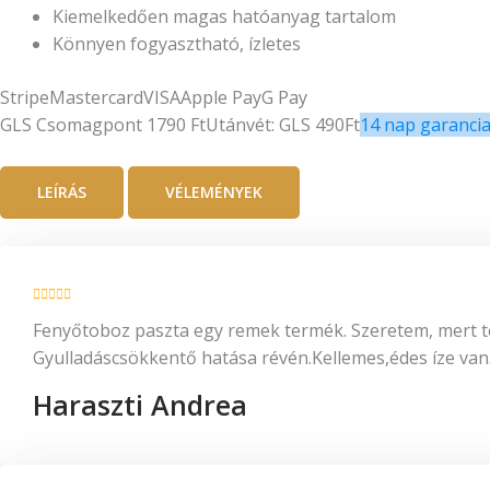
Kiemelkedően magas hatóanyag tartalom
Könnyen fogyasztható, ízletes
Stripe
Mastercard
VISA
Apple Pay
G Pay
GLS Csomagpont 1790 Ft
Utánvét: GLS 490Ft
14 nap garanci
LEÍRÁS
VÉLEMÉNYEK
Fenyőtoboz paszta egy remek termék. Szeretem, mert t
Gyulladáscsökkentő hatása révén.Kellemes,édes íze van
Haraszti Andrea