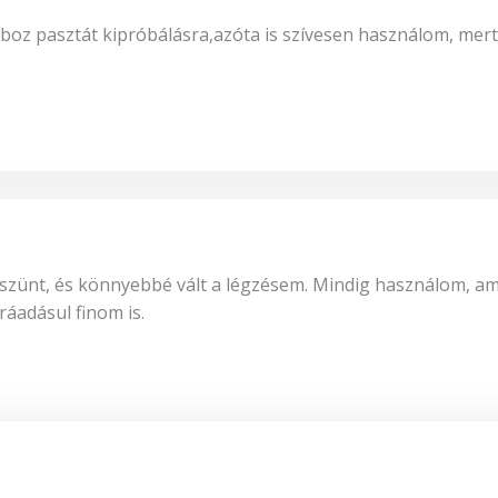
boz pasztát kipróbálásra,azóta is szívesen használom, mer
ünt, és könnyebbé vált a légzésem. Mindig használom, amik
adásul finom is.