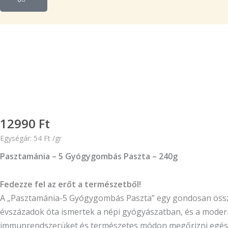
12990
Ft
Egységár:
54
Ft
/
gr
Pasztamánia – 5 Gyógygombás Paszta – 240g
Fedezze fel az erőt a természetből!
A „Pasztamánia-5 Gyógygombás Paszta” egy gondosan összeá
évszázadok óta ismertek a népi gyógyászatban, és a modern
immunrendszerüket és természetes módon megőrizni egés