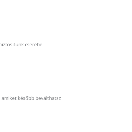
biztosítunk cserébe
k amiket később beválthatsz