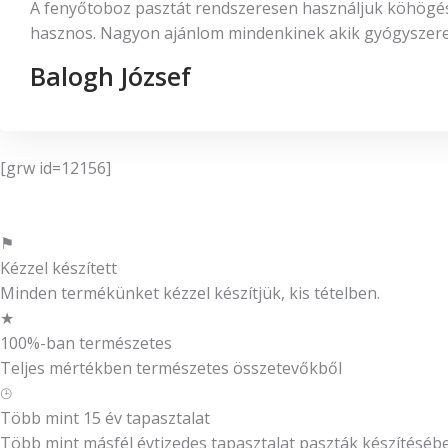
A fenyőtoboz pasztát rendszeresen használjuk köhögésre
hasznos. Nagyon ajánlom mindenkinek akik gyógyszerek 
Balogh József
[grw id=12156]
⚑
Kézzel készített
Minden termékünket kézzel készítjük, kis tételben.
★
100%-ban természetes
Teljes mértékben természetes összetevőkből
⌚︎
Több mint 15 év tapasztalat
Több mint másfél évtizedes tapasztalat paszták készítéséb