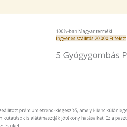
100%-ban Magyar termék!
Ingyenes szállítás 20.000 Ft felett
5 Gyógygombás P
llított prémium étrend-kiegészítő, amely kilenc különlege
 kutatások is alátámasztják jótékony hatásaikat. Ez a pasz
zségüket.