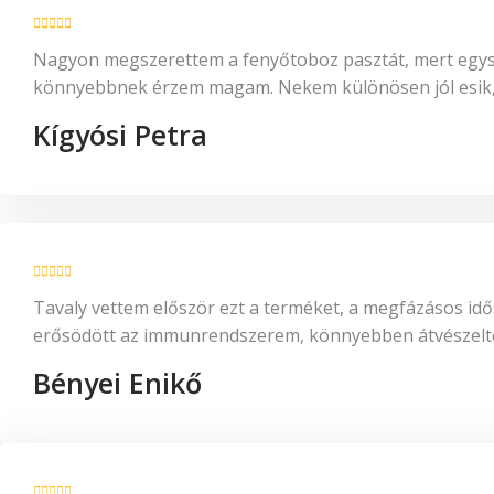
Nagyon megszerettem a fenyőtoboz pasztát, mert egyszer
könnyebbnek érzem magam. Nekem különösen jól esik, am
Kígyósi Petra
Tavaly vettem először ezt a terméket, a megfázásos idős
erősödött az immunrendszerem, könnyebben átvészelte
Bényei Enikő