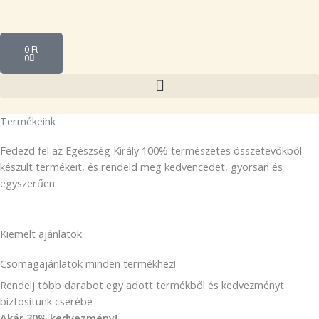
Skip
to
Cart
content
0
Ft
0
Termékeink
Fedezd fel az Egészség Király 100% természetes összetevőkből
készült termékeit, és rendeld meg kedvencedet, gyorsan és
egyszerűen.
Kiemelt ajánlatok
Csomagajánlatok minden termékhez!
Rendelj több darabot egy adott termékből és kedvezményt
biztosítunk cserébe
Akár 30% kedvezmény!