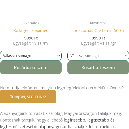
Kivonatok
Kivonatok
Kollagén-Fleximed
Liposzómás C-vitamin 500 ml
9990
Ft
9990
Ft
Egységár:
19
Ft
/
ml
Egységár:
41
Ft
/
gr
Kosárba teszem
Kosárba teszem
Nem tudja eldönteni melyik a legmegfelelőbb termékünk Önnek?
HÍVJON, SEGÍTÜNK!
Alapanyagaink forrását kizárólag Magyarországon találjuk meg.
Fontosnak tartjuk, hogy a lehető
legfrissebb, legtisztább és
legtermészetesebb alapanyagokat használjuk fel termékeink