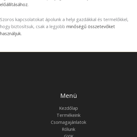
előállításához.
Szoros kapcsolatokat ápolunk a helyi gazdákkal és termelőkkel,
hogy biztosítsuk, csak a legjobb
minőségű összetevőket
használjuk.
Menü
Kezdőlap
Termékeink
Csomagajánlatok
Rólunk
GYIK