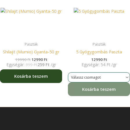
19990 Ft.
12990 Ft.
Paszták
Paszták
Shilajit (Mumio) Gyanta-50 gr
5 Gyógygombás Paszta
19990
Ft
12990
Ft
12990
Ft
Egységár:
399
Ft
259
Ft
/
gr
Egységár:
54
Ft
/
gr
Kosárba teszem
Kosárba teszem