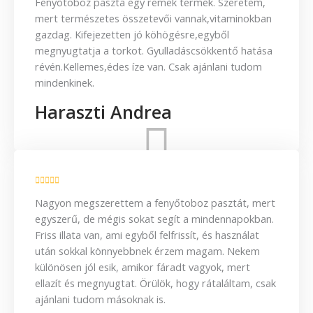
Fenyőtoboz paszta egy remek termék. Szeretem,
mert természetes összetevői vannak,vitaminokban
gazdag. Kifejezetten jó köhögésre,egyből
megnyugtatja a torkot. Gyulladáscsökkentő hatása
révén.Kellemes,édes íze van. Csak ajánlani tudom
mindenkinek.
Haraszti Andrea
Nagyon megszerettem a fenyőtoboz pasztát, mert
egyszerű, de mégis sokat segít a mindennapokban.
Friss illata van, ami egyből felfrissít, és használat
után sokkal könnyebbnek érzem magam. Nekem
különösen jól esik, amikor fáradt vagyok, mert
ellazít és megnyugtat. Örülök, hogy rátaláltam, csak
ajánlani tudom másoknak is.