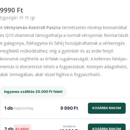
9990
Ft
Egységár:
41
Ft
/
gr
A
Vérnyomás-Kontroll Paszta
természetes növényi kivonatokkal
és Q10 vitaminnal támogathatja a normál vérnyomás fenntartását.
A galagonya, fokhagyma és fahéj hozzájárulhatnak a vérkeringés
megfelelő működéséhez, míg a gyömbér és az erdei fenyő
kivonatok segíthetik az érfalak rugalmasságát. A kellemes fahéjas-
mentás íz élvezetessé teheti a fogyasztását. Könnyen adagolható,
akár önmagában, akár vízzel hígítva is fogyasztható.
Ingyenes szállítás 20.000 Ft felett
9 990 Ft
1 db
Alapcsomag
KOSÁRBA RAKOM
19 980 Ft
2 db
KOSÁRBA RAKOM
8% KEDV.