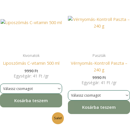
Kivonatok
Paszták
Liposzómás C-vitamin 500 ml
Vérnyomás-Kontroll Paszta –
240 g
9990
Ft
Egységár:
41
Ft
/
gr
9990
Ft
Egységár:
41
Ft
/
gr
Kosárba teszem
Kosárba teszem
Original
Current
Sale!
price
price
was:
is: