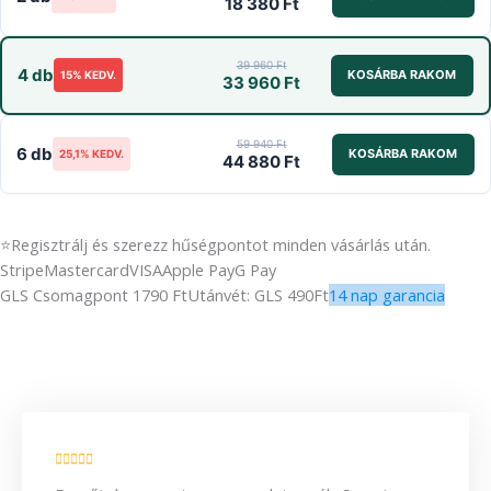
18 380 Ft
39 960 Ft
4 db
KOSÁRBA RAKOM
15% KEDV.
33 960 Ft
59 940 Ft
6 db
KOSÁRBA RAKOM
25,1% KEDV.
44 880 Ft
⭐
Regisztrálj és szerezz hűségpontot minden vásárlás után.
Stripe
Mastercard
VISA
Apple Pay
G Pay
GLS Csomagpont 1790 Ft
Utánvét: GLS 490Ft
14 nap garancia
LEÍRÁS