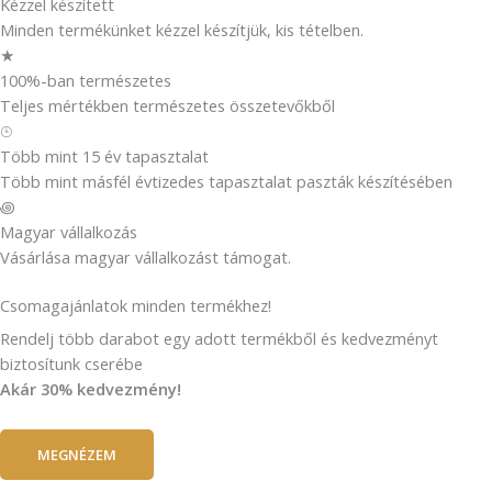
Kézzel készített
Minden termékünket kézzel készítjük, kis tételben.
★
100%-ban természetes
Teljes mértékben természetes összetevőkből
⌚︎
Több mint 15 év tapasztalat
Több mint másfél évtizedes tapasztalat paszták készítésében
꩜
Magyar vállalkozás
Vásárlása magyar vállalkozást támogat.
Csomagajánlatok minden termékhez!
Rendelj több darabot egy adott termékből és kedvezményt
biztosítunk cserébe
Akár 30% kedvezmény!
MEGNÉZEM