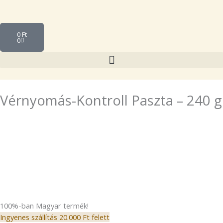
Skip
Kosár
to
összege:
Cart
content
0
Ft
0
Vérnyomás-Kontroll Paszta – 240 g
100%-ban Magyar termék!
Ingyenes szállítás 20.000 Ft felett