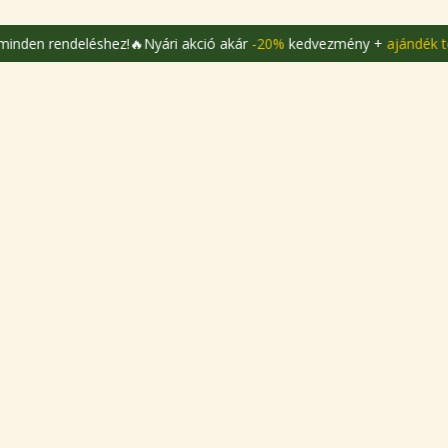
eléshez!
🔥Nyári akció akár
-20%
kedvezmény +
ajándék termékek
min