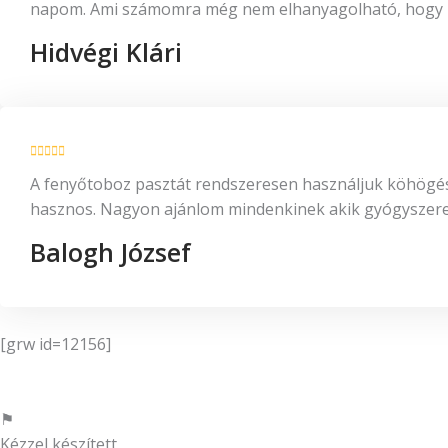
napom. Ami számomra még nem elhanyagolható, hogy rá
Hidvégi Klári
A fenyőtoboz pasztát rendszeresen használjuk köhögésre
hasznos. Nagyon ajánlom mindenkinek akik gyógyszerek 
Balogh József
[grw id=12156]
⚑
Kézzel készített