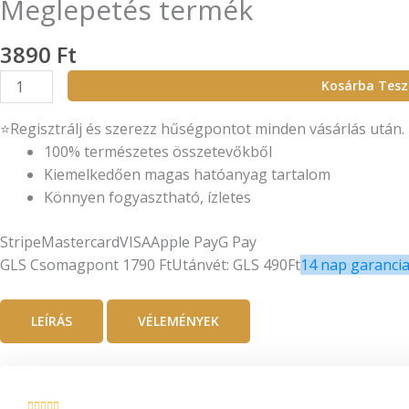
Meglepetés termék
3890
Ft
Meglepetés
Kosárba Tes
termék
mennyiség
⭐
Regisztrálj és szerezz hűségpontot minden vásárlás után.
100% természetes összetevőkből
Kiemelkedően magas hatóanyag tartalom
Könnyen fogyasztható, ízletes
Stripe
Mastercard
VISA
Apple Pay
G Pay
GLS Csomagpont 1790 Ft
Utánvét: GLS 490Ft
14 nap garanci
LEÍRÁS
VÉLEMÉNYEK