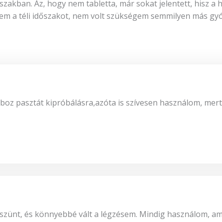
zakban. Az, hogy nem tabletta, már sokat jelentett, hisz a 
m a téli időszakot, nem volt szükségem semmilyen más gyó
boz pasztát kipróbálásra,azóta is szívesen használom, mer
ünt, és könnyebbé vált a légzésem. Mindig használom, amik