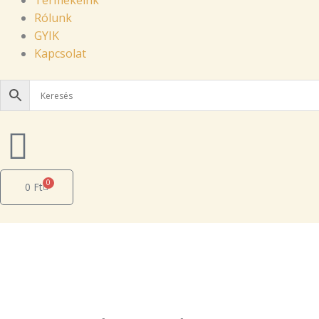
Termékeink
Rólunk
GYIK
Kapcsolat
0
Cart
0
Ft