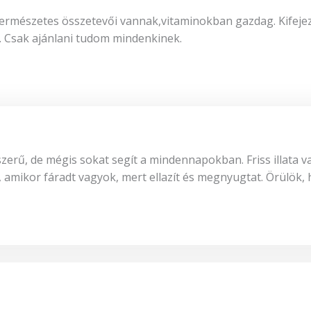
ermészetes összetevői vannak,vitaminokban gazdag. Kifejez
. Csak ajánlani tudom mindenkinek.
ű, de mégis sokat segít a mindennapokban. Friss illata van,
ikor fáradt vagyok, mert ellazít és megnyugtat. Örülök, h