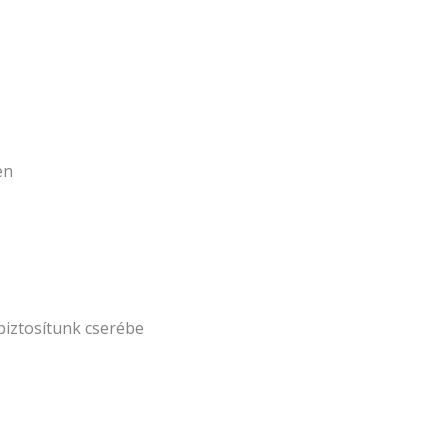
en
biztosítunk cserébe