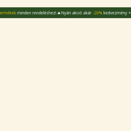
den rendeléshez!.
🔥Nyári akció akár
-20%
kedvezmény +
ajándék te