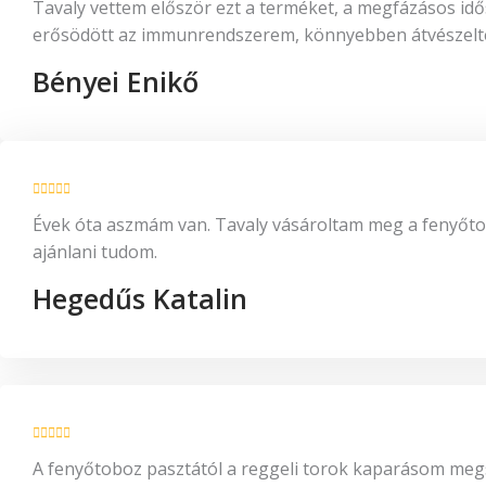
Tavaly vettem először ezt a terméket, a megfázásos idős
erősödött az immunrendszerem, könnyebben átvészelte
Bényei Enikő
Évek óta aszmám van. Tavaly vásároltam meg a fenyőto
ajánlani tudom.
Hegedűs Katalin
A fenyőtoboz pasztától a reggeli torok kaparásom megsz