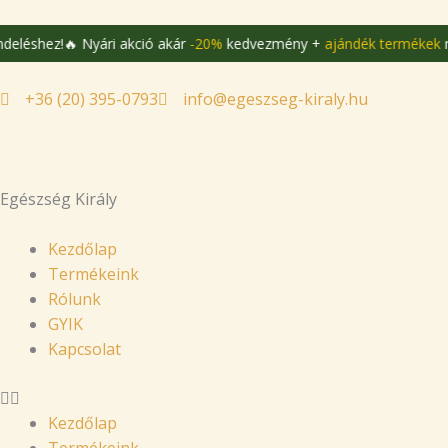
Skip
to
 Nyári akció akár
-20%
kedvezmény +
ajándék termékek
minden rend
content
+36 (20) 395-0793
info@egeszseg-kiraly.hu
Egészség Király
Kezdőlap
Termékeink
Rólunk
GYIK
Kapcsolat
Kezdőlap