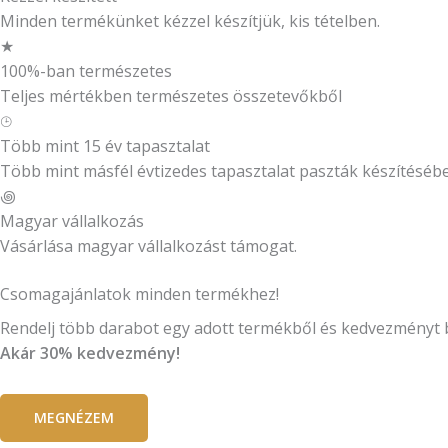
Minden termékünket kézzel készítjük, kis tételben.
★
100%-ban természetes
Teljes mértékben természetes összetevőkből
⌚︎
Több mint 15 év tapasztalat
Több mint másfél évtizedes tapasztalat paszták készítéséb
꩜
Magyar vállalkozás
Vásárlása magyar vállalkozást támogat.
Csomagajánlatok minden termékhez!
Rendelj több darabot egy adott termékből és kedvezményt 
Akár 30% kedvezmény!
MEGNÉZEM