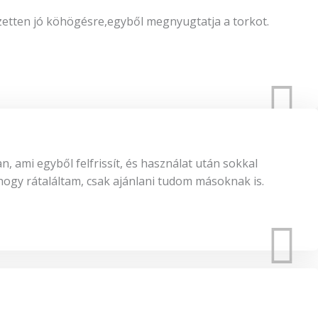
etten jó köhögésre,egyből megnyugtatja a torkot.
 ami egyből felfrissít, és használat után sokkal
ogy rátaláltam, csak ajánlani tudom másoknak is.