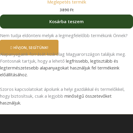
Meglepetés termék
3890
Ft
Kosárba teszem
Nem tudja eldönteni melyik a legmegfelelőbb termékünk Önnek?
HÍVJON, SEGÍTÜNK!
Alapanyagaink forrását kizárólag Magyarországon találjuk meg.
Fontosnak tartjuk, hogy a lehető
legfrissebb, legtisztább és
legtermészetesebb alapanyagokat használjuk fel termékeink
előállításához.
Szoros kapcsolatokat ápolunk a helyi gazdákkal és termelőkkel,
hogy biztosítsuk, csak a legjobb
minőségű összetevőket
használjuk.