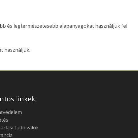
tább és legtermészetesebb alapanyagokat használjuk fel
t használjuk.
ntos linkek
atvédelem
etés
árlási tudnivalók
ancia