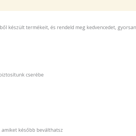
ből készült termékeit, és rendeld meg kedvencedet, gyorsa
biztosítunk cserébe
k amiket később beválthatsz