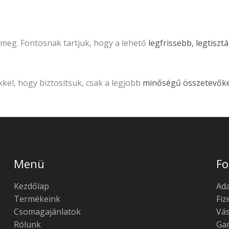
meg. Fontosnak tartjuk, hogy a lehető
legfrissebb, legtisz
kel, hogy biztosítsuk, csak a legjobb
minőségű összetevőke
Menü
Fo
Kezdőlap
Ad
Termékeink
Fiz
Csomagajánlatok
Vás
Rólunk
Gar