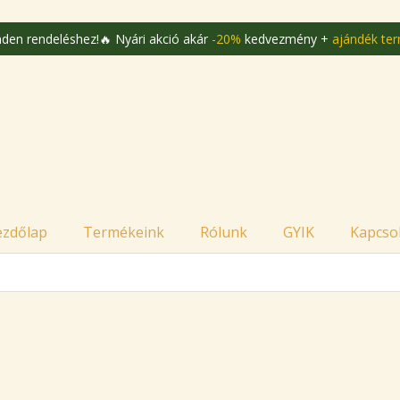
deléshez!
🔥 Nyári akció akár
-20%
kedvezmény +
ajándék termékek
m
ezdőlap
Termékeink
Rólunk
GYIK
Kapcso