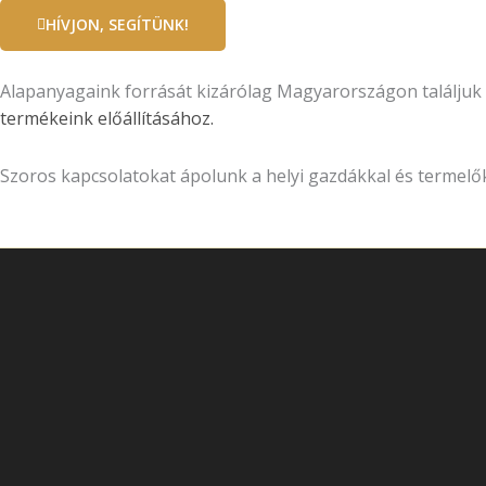
HÍVJON, SEGÍTÜNK!
Alapanyagaink forrását kizárólag Magyarországon találjuk 
termékeink előállításához.
Szoros kapcsolatokat ápolunk a helyi gazdákkal és termelők